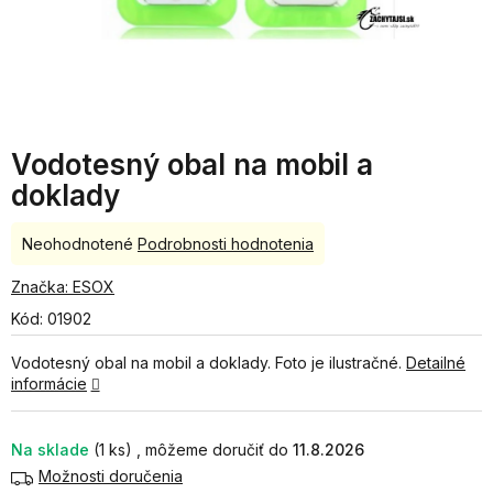
Vodotesný obal na mobil a
doklady
Priemerné
Neohodnotené
Podrobnosti hodnotenia
hodnotenie
produktu
Značka:
ESOX
je
Kód:
01902
0,0
z
Vodotesný obal na mobil a doklady. Foto je ilustračné.
Detailné
5
informácie
hviezdičiek.
Na sklade
(1 ks)
11.8.2026
Možnosti doručenia