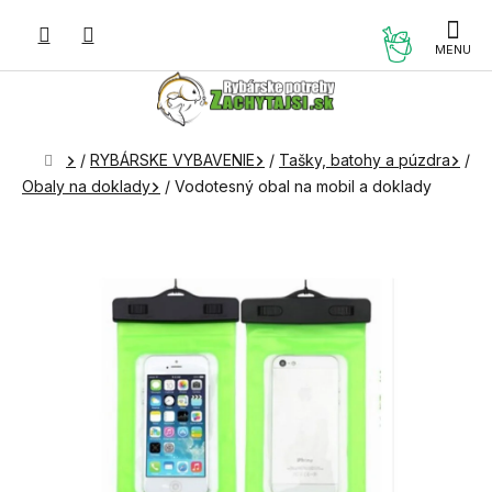
Prejsť
na
NÁKUP
obsah
KOŠÍK
Domov
/
RYBÁRSKE VYBAVENIE
/
Tašky, batohy a púzdra
/
Obaly na doklady
/
Vodotesný obal na mobil a doklady