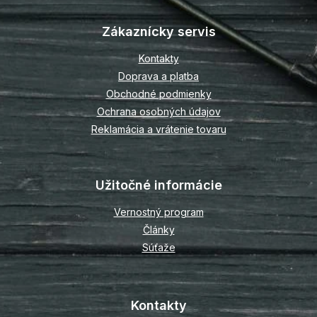
á
p
Zákaznícky servis
ä
t
Kontakty
i
Doprava a platba
e
Obchodné podmienky
Ochrana osobných údajov
Reklamácia a vrátenie tovaru
Užitočné informácie
Vernostný program
Články
Súťaže
Kontakty