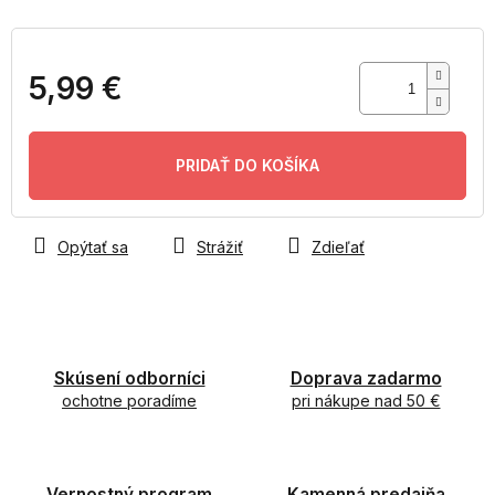
5,99 €
Jednotková
cena:
PRIDAŤ DO KOŠÍKA
Opýtať sa
Strážiť
Zdieľať
Skúsení odborníci
Doprava zadarmo
ochotne poradíme
pri nákupe nad 50 €
Vernostný program
Kamenná predajňa