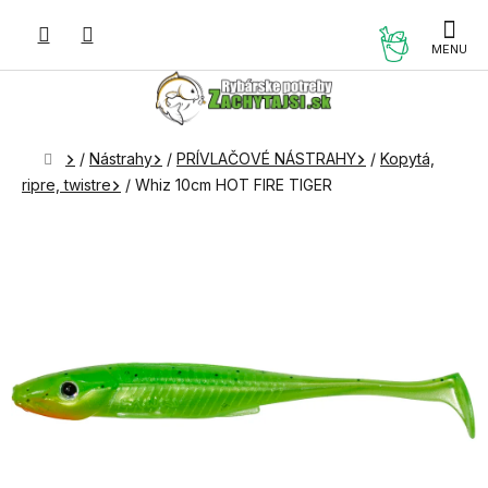
Prejsť
na
NÁKUP
obsah
KOŠÍK
Domov
/
Nástrahy
/
PRÍVLAČOVÉ NÁSTRAHY
/
Kopytá,
ripre, twistre
/
Whiz 10cm HOT FIRE TIGER