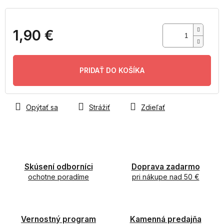
1,90 €
Jednotková
cena:
PRIDAŤ DO KOŠÍKA
Opýtať sa
Strážiť
Zdieľať
Skúsení odborníci
Doprava zadarmo
ochotne poradíme
pri nákupe nad 50 €
Vernostný program
Kamenná predajňa