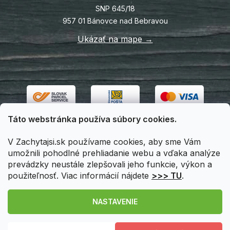
SNP 645/18
957 01 Bánovce nad Bebravou
Ukázať na mape →
Táto webstránka používa súbory cookies.
V Zachytajsi.sk používame cookies, aby sme Vám
umožnili pohodlné prehliadanie webu a vďaka analýze
prevádzky neustále zlepšovali jeho funkcie, výkon a
použiteľnosť. Viac informácií nájdete
>>> TU
.
Vytvoril Shoptet
|
Upravil Balkys
NASTAVENIE
Copyright 2026
Zachytajsi.sk
. Všetky práva vyhradené.