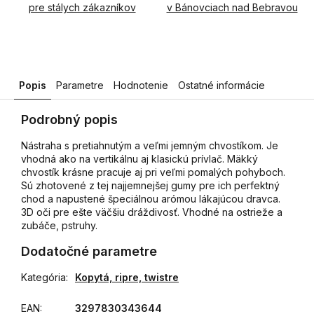
pre stálych zákazníkov
v Bánovciach nad Bebravou
Popis
Parametre
Hodnotenie
Ostatné informácie
Podrobný popis
Nástraha s pretiahnutým a veľmi jemným chvostíkom. Je
vhodná ako na vertikálnu aj klasickú prívlač. Mäkký
chvostík krásne pracuje aj pri veľmi pomalých pohyboch.
Sú zhotovené z tej najjemnejšej gumy pre ich perfektný
chod a napustené špeciálnou arómou lákajúcou dravca.
3D oči pre ešte väčšiu dráždivosť. Vhodné na ostrieže a
zubáče, pstruhy.
Dodatočné parametre
Kategória
:
Kopytá, ripre, twistre
EAN
:
3297830343644