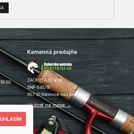
SA
Kamenná predajňa
ZACHYTAJSI s.r.o.
-16:00
SNP 645/18
957 01 Bánovce nad Bebravou
Ukázať na mape →
SÚHLASÍM