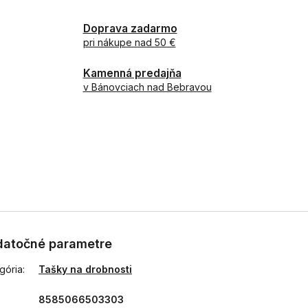
Doprava zadarmo
pri nákupe nad 50 €
Kamenná predajňa
v Bánovciach nad Bebravou
atočné parametre
gória
:
Tašky na drobnosti
8585066503303