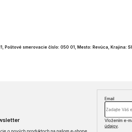
11, Poštové smerovacie číslo: 050 01, Mesto: Revúca, Krajina: 
Email
sletter
Vložením e-ma
údajov
.
mácie o nových produktoch na našom e-shope.