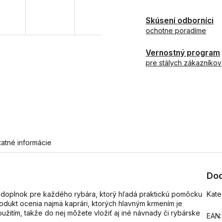
Skúsení odborníci
ochotne poradíme
Vernostný program
pre stálych zákazníkov
tatné informácie
Dod
 doplnok pre každého rybára, ktorý hľadá praktickú pomôcku
Kate
odukt ocenia najmä kaprári, ktorých hlavným krmením je
užitím, takže do nej môžete vložiť aj iné návnady či rybárske
EAN
: