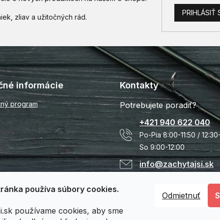
PRIHLÁSIŤ 
čné informácie
Kontakty
tný program
Potrebujete poradiť?
+421 940 622 040
Po-Pia 8:00-11:50 / 12:30
So 9:00-12:00
info@zachytajsi.sk
ránka používa súbory cookies.
Odmietnuť
si.sk používame cookies, aby sme