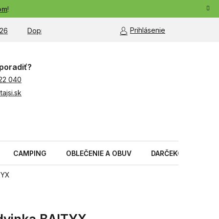
om
!
Prihlásenie
26
Doprava a platba
Moja objednávka
poradiť?
22 040
ajsi.sk
CAMPING
OBLEČENIE A OBUV
DARČEKOVÉ PREDM
TYX