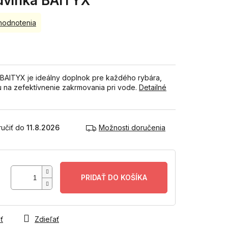
dvinka BAITYX
hodnotenia
 BAITYX je ideálny doplnok pre každého rybára,
 na zefektívnenie zakrmovania pri vode.
Detailné
11.8.2026
Možnosti doručenia
PRIDAŤ DO KOŠÍKA
ť
Zdieľať