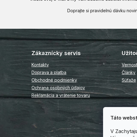
Z
á
p
Zákaznícky servis
Užito
ä
t
Kontakty
Vernos
i
Doprava a platba
Články
e
Obchodné podmienky
Súťaže
Ochrana osobných údajov
Reklamácia a vrátenie tovaru
Táto webst
V Zachytaj