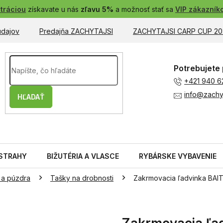
tráciou
získavate u nás
zľavu 5%
a možnosť stať sa
VIP zákazník
údajov
Predajňa ZACHYTAJSI
ZACHYTAJSI CARP CUP 20
Potrebujete 
+421 940 6
info@zachyt
HĽADAŤ
STRAHY
BIŽUTÉRIA A VLASCE
RYBÁRSKE VYBAVENIE
 a púzdra
Tašky na drobnosti
Zakrmovacia ľadvinka BAI