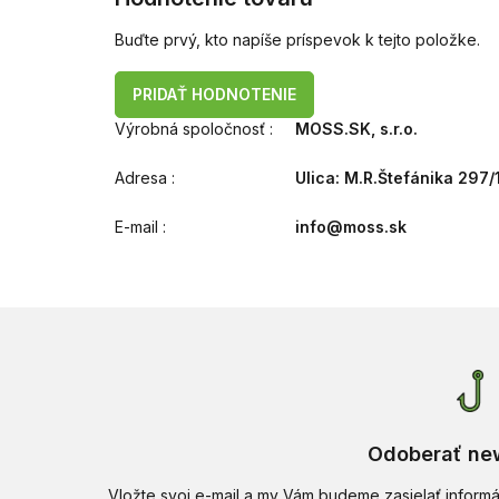
Buďte prvý, kto napíše príspevok k tejto položke.
PRIDAŤ HODNOTENIE
Výrobná spoločnosť
:
MOSS.SK, s.r.o.
Adresa
:
Ulica: M.R.Štefánika 297/
E-mail
:
info@moss.sk
Odoberať new
Vložte svoj e-mail a my Vám budeme zasielať infor