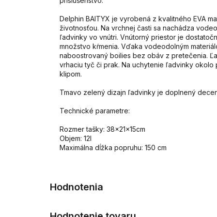
príslušenstvo.
Delphin BAITYX je vyrobená z kvalitného EVA ma
životnosťou. Na vrchnej časti sa nachádza vode
ľadvinky vo vnútri. Vnútorný priestor je dostato
množstvo kŕmenia. Vďaka vodeodolným materiál
naboostrovaný boilies bez obáv z pretečenia. Ľ
vrhaciu tyč či prak. Na uchytenie ľadvinky okolo
klipom.
Tmavo zelený dizajn ľadvinky je doplnený decent
Technické parametre:
Rozmer tašky: 38x21x15cm
Objem: 12l
Maximálna dĺžka popruhu: 150 cm
Hodnotenie tovaru