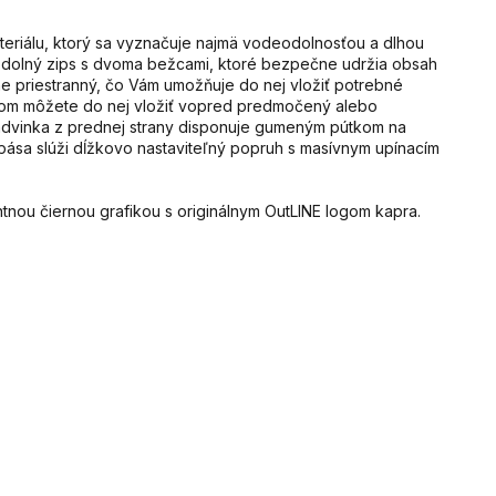
teriálu, ktorý sa vyznačuje najmä vodeodolnosťou a dlhou
odolný zips s dvoma bežcami, ktoré bezpečne udržia obsah
čne priestranný, čo Vám umožňuje do nej vložiť potrebné
om môžete do nej vložiť vopred predmočený alebo
advinka z prednej strany disponuje gumeným pútkom na
 pása slúži dĺžkovo nastaviteľný popruh s masívnym upínacím
nou čiernou grafikou s originálnym OutLINE logom kapra.