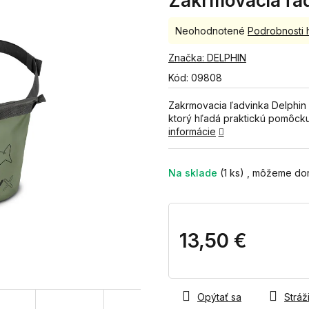
Zakrmovacia ľa
Priemerné
Neohodnotené
Podrobnosti 
hodnotenie
produktu
Značka:
DELPHIN
je
Kód:
09808
0,0
z
Zakrmovacia ľadvinka Delphin
5
ktorý hľadá praktickú pomôcku
hviezdičiek.
informácie
Na sklade
(1 ks)
13,50 €
Jednotková
cena:
Opýtať sa
Stráži