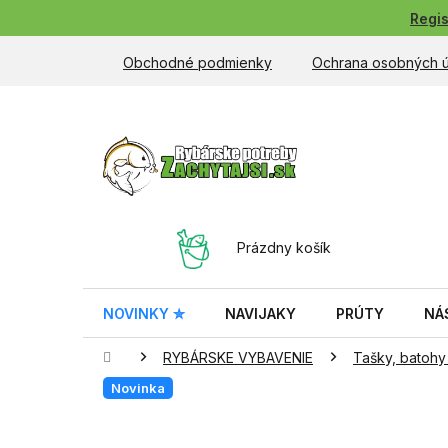
Prejsť
Regis
na
obsah
Obchodné podmienky
Ochrana osobných 
NÁKUPNÝ
Prázdny košík
KOŠÍK
NOVINKY ✮
NAVIJAKY
PRÚTY
NÁ
Domov
RYBÁRSKE VYBAVENIE
Tašky, batohy
Novinka