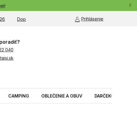
om
!
Prihlásenie
26
Doprava a platba
Moja objednávka
poradiť?
22 040
ajsi.sk
CAMPING
OBLEČENIE A OBUV
DARČEKOVÉ PREDM