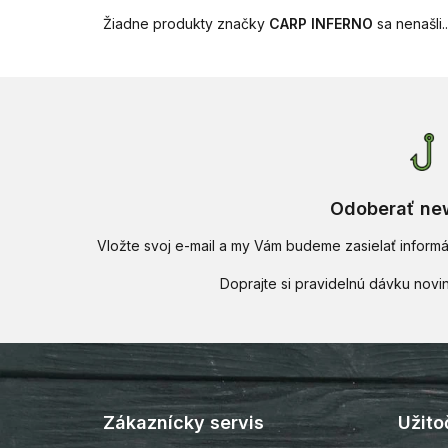
Žiadne produkty značky
CARP INFERNO
sa nenašli..
Odoberať new
Vložte svoj e-mail a my Vám budeme zasielať infor
Z
á
p
Zákaznícky servis
Užito
ä