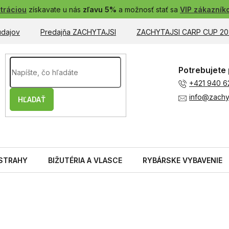
tráciou
získavate u nás
zľavu 5%
a možnosť stať sa
VIP zákazník
údajov
Predajňa ZACHYTAJSI
ZACHYTAJSI CARP CUP 20
Potrebujete 
+421 940 6
info@zachyt
HĽADAŤ
STRAHY
BIŽUTÉRIA A VLASCE
RYBÁRSKE VYBAVENIE