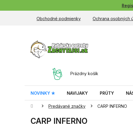
Prejsť
Regis
na
obsah
Obchodné podmienky
Ochrana osobných 
NÁKUPNÝ
Prázdny košík
KOŠÍK
NOVINKY ✮
NAVIJAKY
PRÚTY
NÁ
Domov
Predávané značky
CARP INFERNO
CARP INFERNO