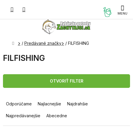
Prejsť
na
NÁKUP
obsah
KOŠÍK
Domov
/
Predávané značky
/
FILFISHING
FILFISHING
OTVORIŤ FILTER
R
a
Odporúčame
Najlacnejšie
Najdrahšie
d
e
Najpredávanejšie
Abecedne
n
i