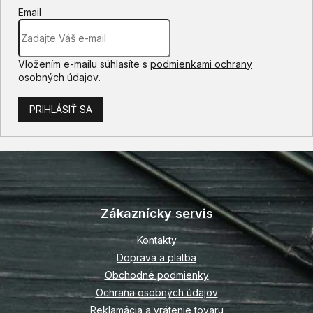
s
Email
u
Vložením e-mailu súhlasíte s
podmienkami ochrany
osobných údajov
.
PRIHLÁSIŤ SA
Z
á
p
Zákaznícky servis
ä
t
Kontakty
i
Doprava a platba
e
Obchodné podmienky
Ochrana osobných údajov
Reklamácia a vrátenie tovaru