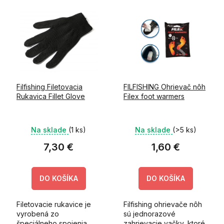
V
e
ý
p
p
r
i
o
s
d
p
u
r
k
o
t
Filfishing Filetovacia
FILFISHING Ohrievač nôh
d
o
Rukavica Fillet Glove
Filex foot warmers
u
v
k
t
Na sklade
(1 ks)
Na sklade
(>5 ks)
o
v
7,30 €
1,60 €
DO KOŠÍKA
DO KOŠÍKA
Filetovacie rukavice je
Filfishing ohrievače nôh
vyrobená zo
sú jednorazové
špeciálneho spojenia
zahrievacie vačky, ktoré