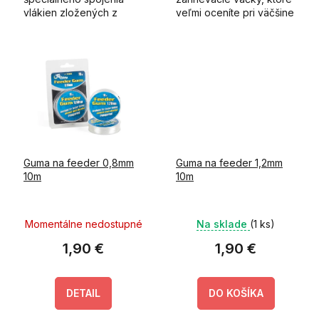
vlákien zložených z
veľmi oceníte pri väčšine
polyesteru a kovu.
vonkajších aktivít v
chladnom počasí.
Guma na feeder 0,8mm
Guma na feeder 1,2mm
10m
10m
Momentálne nedostupné
Na sklade
(1 ks)
1,90 €
1,90 €
DETAIL
DO KOŠÍKA