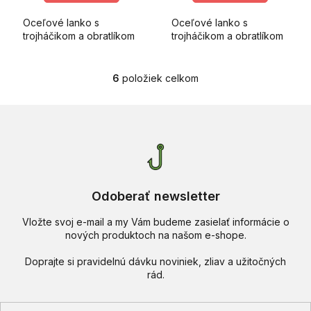
Oceľové lanko s
Oceľové lanko s
trojháčikom a obratlíkom
trojháčikom a obratlíkom
6
položiek celkom
O
v
l
á
d
a
c
i
e
Odoberať newsletter
p
r
Vložte svoj e-mail a my Vám budeme zasielať informácie o
v
nových produktoch na našom e-shope.
k
y
v
ý
p
i