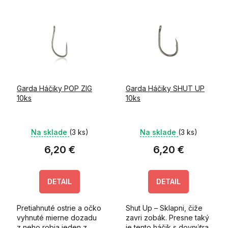
V
e
ý
p
p
r
i
o
s
d
p
u
r
k
o
t
Garda Háčiky POP ZIG
Garda Háčiky SHUT UP
d
o
10ks
10ks
u
v
k
t
Na sklade
(3 ks)
Na sklade
(3 ks)
o
v
6,20 €
6,20 €
DETAIL
DETAIL
Pretiahnuté ostrie a očko
Shut Up – Sklapni, čiže
vyhnuté mierne dozadu
zavri zobák. Presne taký
z neho robia jeden z
je tento háčik s dovnútra