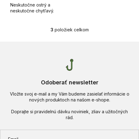
Neskutočne ostrý a
neskutočne chytľavý.
3
položiek celkom
O
v
l
á
d
a
c
i
e
Odoberať newsletter
p
r
Vložte svoj e-mail a my Vám budeme zasielať informácie o
v
nových produktoch na našom e-shope.
k
y
v
ý
p
i
s