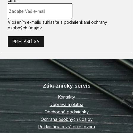
Email
u
Vložením e-mailu súhlasíte s
podmienkami ochrany
osobných údajov
.
PRIHLÁSIŤ SA
Z
á
p
Zákaznícky servis
ä
t
Kontakty
i
Doprava a platba
e
Obchodné podmienky
Ochrana osobných údajov
Reklamácia a vrátenie tovaru