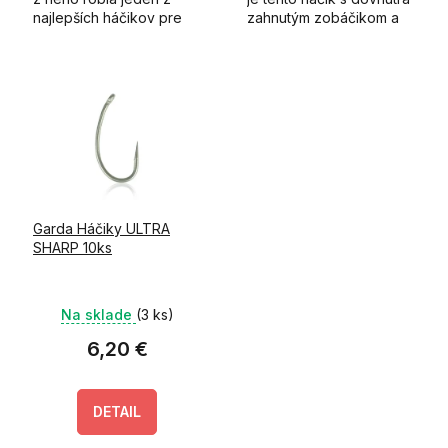
najlepších háčikov pre
zahnutým zobáčikom a
chytanie s Pop-up, na
extra vytiahnutým ostrím.
Zig rig alebo aj Chod rig.
Garda Háčiky ULTRA
SHARP 10ks
Na sklade
(3 ks)
6,20 €
DETAIL