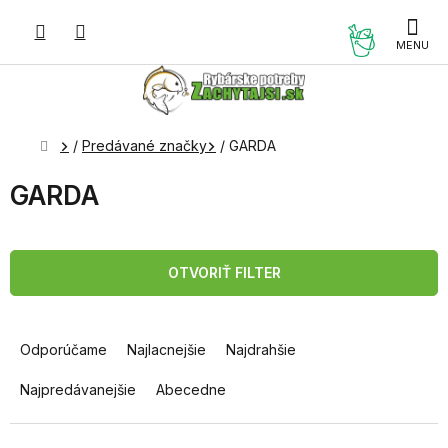
Prejsť
na
NÁKUP
obsah
KOŠÍK
Domov
/
Predávané značky
/
GARDA
GARDA
OTVORIŤ FILTER
R
a
Odporúčame
Najlacnejšie
Najdrahšie
d
e
Najpredávanejšie
Abecedne
n
i