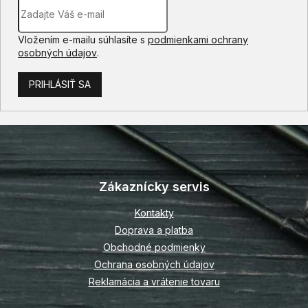
Vložením e-mailu súhlasíte s
podmienkami ochrany
osobných údajov
.
PRIHLÁSIŤ SA
Z
á
p
Zákaznícky servis
ä
t
Kontakty
i
Doprava a platba
e
Obchodné podmienky
Ochrana osobných údajov
Reklamácia a vrátenie tovaru