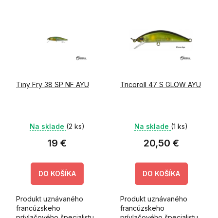
V
e
ý
p
p
r
i
o
s
d
p
u
r
k
o
t
Tiny Fry 38 SP NF AYU
Tricoroll 47 S GLOW AYU
d
o
u
v
k
t
Na sklade
(2 ks)
Na sklade
(1 ks)
o
v
19 €
20,50 €
DO KOŠÍKA
DO KOŠÍKA
Produkt uznávaného
Produkt uznávaného
francúzskeho
francúzskeho
prívlačového špecialistu
prívlačového špecialistu