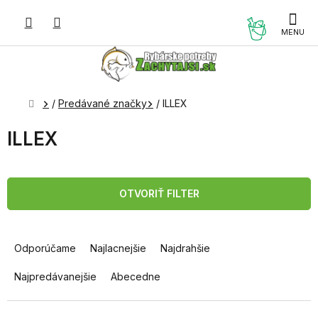
Prejsť
na
NÁKUP
obsah
KOŠÍK
Domov
/
Predávané značky
/
ILLEX
ILLEX
OTVORIŤ FILTER
R
a
Odporúčame
Najlacnejšie
Najdrahšie
d
e
Najpredávanejšie
Abecedne
n
i