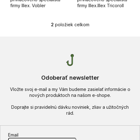
firmy Illex. Vobler
firmy Illex.Illex Tricoroll
napodobňujúci lákavé
47 S je nový potápavý
sústo v podobe
vobler v dizajne Seiji
menšieho poteru.
Kato, konštruovaný
2
položiek celkom
O
špeciálne pre lov
v
pstruhov v...
l
á
d
a
c
i
e
Odoberať newsletter
p
r
Vložte svoj e-mail a my Vám budeme zasielať informácie o
v
nových produktoch na našom e-shope.
k
y
v
ý
p
i
s
Email
u