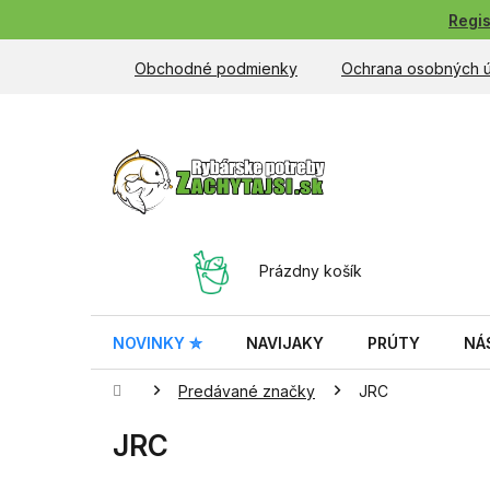
Prejsť
Regis
na
obsah
Obchodné podmienky
Ochrana osobných 
NÁKUPNÝ
Prázdny košík
KOŠÍK
NOVINKY ✮
NAVIJAKY
PRÚTY
NÁ
Domov
Predávané značky
JRC
JRC