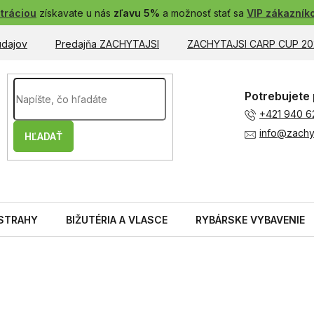
tráciou
získavate u nás
zľavu 5%
a možnosť stať sa
VIP zákazník
údajov
Predajňa ZACHYTAJSI
ZACHYTAJSI CARP CUP 20
Potrebujete 
+421 940 6
info@zachyt
HĽADAŤ
STRAHY
BIŽUTÉRIA A VLASCE
RYBÁRSKE VYBAVENIE