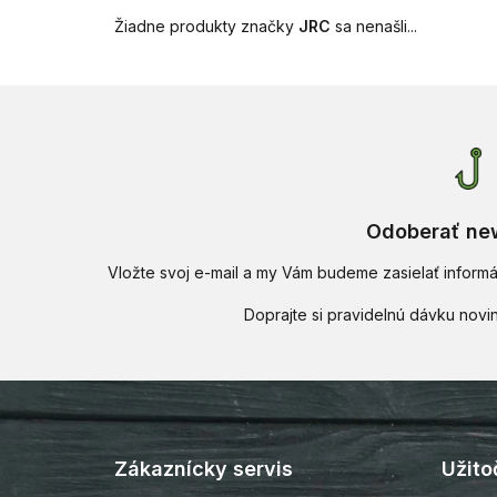
Žiadne produkty značky
JRC
sa nenašli...
Odoberať new
Vložte svoj e-mail a my Vám budeme zasielať infor
Z
á
p
Zákaznícky servis
Užito
ä