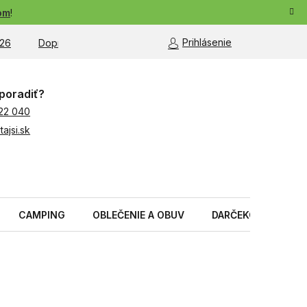
om
!
Prihlásenie
26
Doprava a platba
Moja objednávka
poradiť?
22 040
ajsi.sk
CAMPING
OBLEČENIE A OBUV
DARČEKOVÉ PREDM